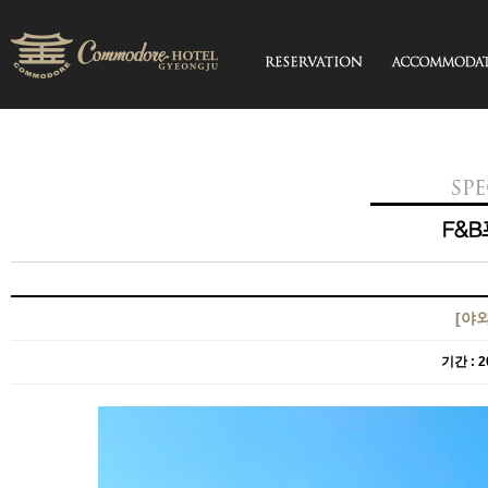
[야
기간 : 20