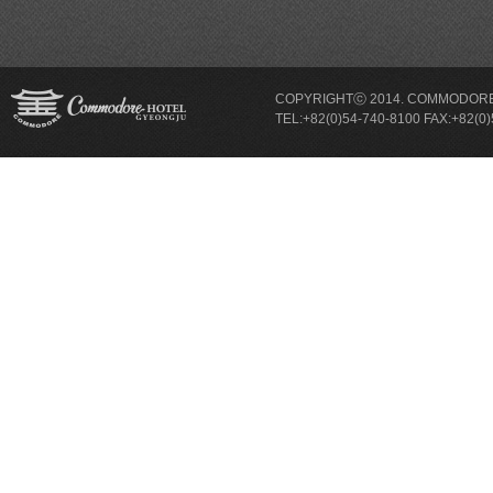
COPYRIGHTⓒ 2014. COMMODORE 
TEL:+82(0)54-740-8100 FAX:+8