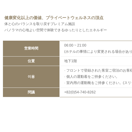
健康変化以上の価値、プライベートウェルネスの頂点
体と心のバランスを取り戻すプレミアム施設
パノラマの心地よい空間で体験できるゆったりとしたエネルギー
06:00 ~ 21:00
営業時間
(ホテルの事情により変更される場合があり
位置
地下1階
· フロントで登録された客室ご宿泊のお
이용
· 個人の運動着をご持参ください。
· 室内用の運動靴をご持参ください。(ス
問議
+82(0)54-740-8262