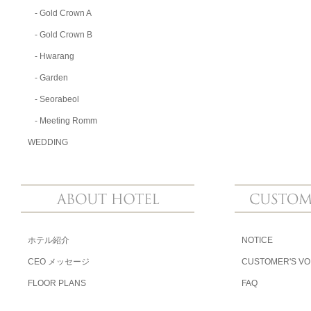
-
Gold Crown A
-
Gold Crown B
-
Hwarang
-
Garden
-
Seorabeol
-
Meeting Romm
WEDDING
ホテル紹介
NOTICE
CEO メッセージ
CUSTOMER'S VO
FLOOR PLANS
FAQ