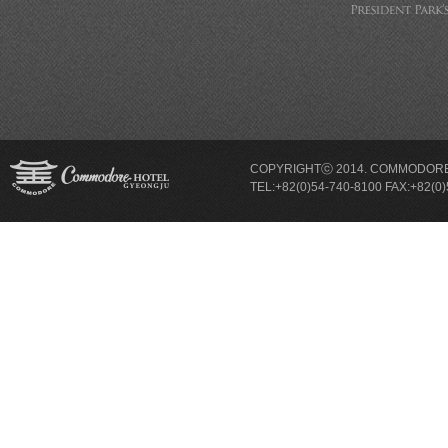
COPYRIGHTⓒ 2014. COMMODORE 
TEL:+82(0)54-740-8100 FAX:+8