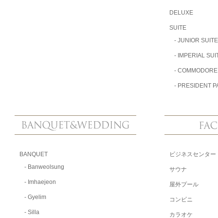
DELUXE
SUITE
-
JUNIOR SUITE
-
IMPERIAL SUI
-
COMMODORE 
-
PRESIDENT PA
BANQUET
ビジネスセンター
-
Banweolsung
サウナ
-
Imhaejeon
屋外プール
-
Gyelim
コンビニ
-
Silla
カラオケ