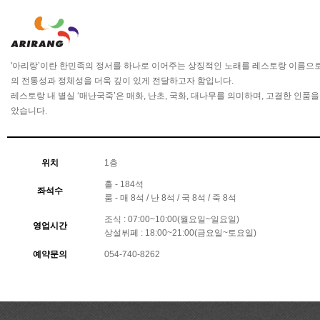
'아리랑’이란 한민족의 정서를 하나로 이어주는 상징적인 노래를 레스토랑 이름으로
의 전통성과 정체성을 더욱 깊이 있게 전달하고자 함입니다.
레스토랑 내 별실 ‘매난국죽’은 매화, 난초, 국화, 대나무를 의미하며, 고결한 인
았습니다.
위치
1층
홀 - 184석
좌석수
룸 - 매 8석 / 난 8석 / 국 8석 / 죽 8석
조식 : 07:00~10:00(월요일~일요일)
영업시간
상설뷔페 : 18:00~21:00(금요일~토요일)
예약문의
054-740-8262