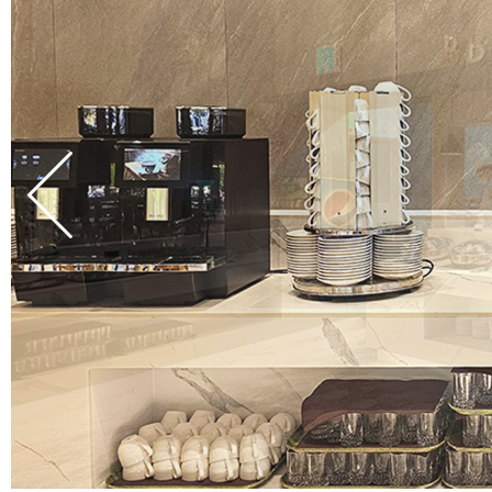
1
2
3
4