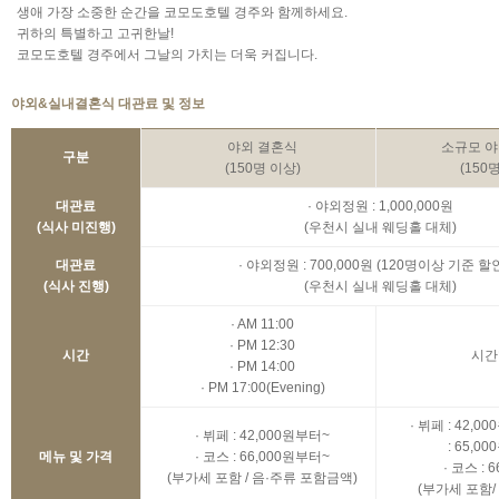
생애 가장 소중한 순간을 코모도호텔 경주와 함께하세요.
귀하의 특별하고 고귀한날!
코모도호텔 경주에서 그날의 가치는 더욱 커집니다.
야외&실내결혼식 대관료 및 정보
야외 결혼식
소규모 야
구분
(150명 이상)
(150
대관료
· 야외정원 : 1,000,000원
(식사 미진행)
(우천시 실내 웨딩홀 대체)
대관료
· 야외정원 : 700,000원 (120명이상 기준 할
(식사 진행)
(우천시 실내 웨딩홀 대체)
· AM 11:00
· PM 12:30
시간
시간
· PM 14:00
· PM 17:00(Evening)
· 뷔페 : 42,0
· 뷔페 : 42,000원부터~
: 65,0
메뉴 및 가격
· 코스 : 66,000원부터~
· 코스 : 
(부가세 포함 / 음·주류 포함금액)
(부가세 포함/