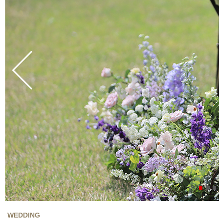
1
2
3
WEDDING