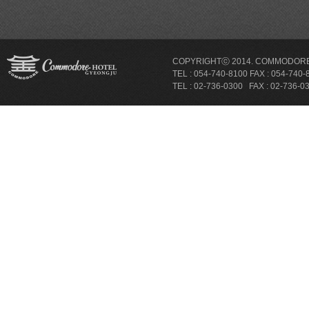
COPYRIGHTⓒ 2014. COMMODORE 
TEL : 054-740-8100 FAX : 054-
TEL : 02-736-0300 FAX : 02-736-033